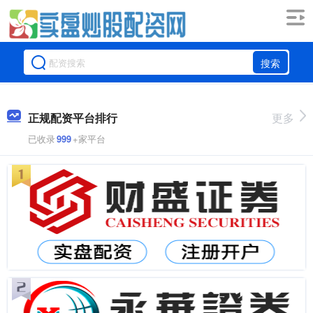
搜索
正规配资平台排行
更多
已收录
999
+家平台