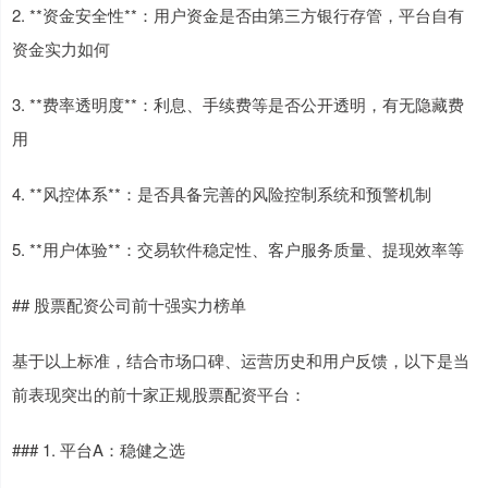
2. **资金安全性**：用户资金是否由第三方银行存管，平台自有
资金实力如何
3. **费率透明度**：利息、手续费等是否公开透明，有无隐藏费
用
4. **风控体系**：是否具备完善的风险控制系统和预警机制
5. **用户体验**：交易软件稳定性、客户服务质量、提现效率等
## 股票配资公司前十强实力榜单
基于以上标准，结合市场口碑、运营历史和用户反馈，以下是当
前表现突出的前十家正规股票配资平台：
### 1. 平台A：稳健之选