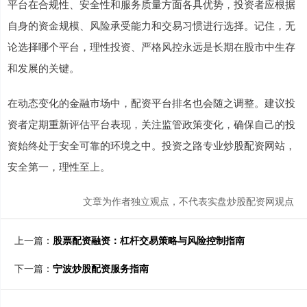
平台在合规性、安全性和服务质量方面各具优势，投资者应根据
自身的资金规模、风险承受能力和交易习惯进行选择。记住，无
论选择哪个平台，理性投资、严格风控永远是长期在股市中生存
和发展的关键。
在动态变化的金融市场中，配资平台排名也会随之调整。建议投
资者定期重新评估平台表现，关注监管政策变化，确保自己的投
资始终处于安全可靠的环境之中。投资之路专业炒股配资网站，
安全第一，理性至上。
文章为作者独立观点，不代表实盘炒股配资网观点
上一篇：
股票配资融资：杠杆交易策略与风险控制指南
下一篇：
宁波炒股配资服务指南