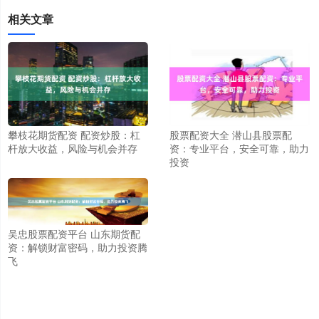
相关文章
攀枝花期货配资 配资炒股：杠
股票配资大全 潜山县股票配
杆放大收益，风险与机会并存
资：专业平台，安全可靠，助力
投资
吴忠股票配资平台 山东期货配
资：解锁财富密码，助力投资腾
飞