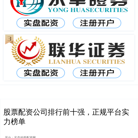
股票配资公司排行前十强，正规平台实
力榜单
平台：实盘炒股配资网