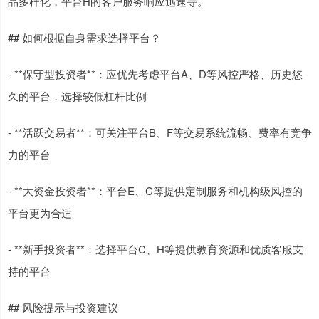
品多样化，平台H的客户服务响应迅速等。
## 如何根据自身需求选择平台？
- **保守型投资者**：应优先考虑平台A、D等风控严格、历史悠
久的平台，选择较低杠杆比例
- **活跃交易者**：可关注平台B、F等交易系统流畅、费率有竞争
力的平台
- **大资金投资者**：平台E、C等提供定制服务和机构级风控的
平台更为合适
- **新手投资者**：选择平台C、H等提供教育资源和优质客服支
持的平台
## 风险提示与投资建议