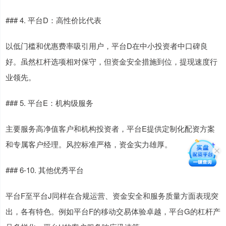
### 4. 平台D：高性价比代表
以低门槛和优惠费率吸引用户，平台D在中小投资者中口碑良
好。虽然杠杆选项相对保守，但资金安全措施到位，提现速度行
业领先。
### 5. 平台E：机构级服务
主要服务高净值客户和机构投资者，平台E提供定制化配资方案
和专属客户经理。风控标准严格，资金实力雄厚。
### 6-10. 其他优秀平台
平台F至平台J同样在合规运营、资金安全和服务质量方面表现突
出，各有特色。例如平台F的移动交易体验卓越，平台G的杠杆产