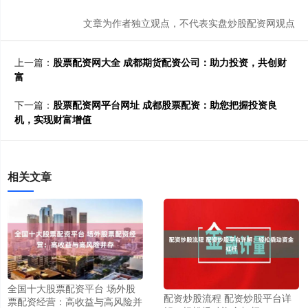
文章为作者独立观点，不代表实盘炒股配资网观点
上一篇：
股票配资网大全 成都期货配资公司：助力投资，共创财
富
下一篇：
股票配资网平台网址 成都股票配资：助您把握投资良
机，实现财富增值
相关文章
全国十大股票配资平台 场外股
配资炒股流程 配资炒股平台详
票配资经营：高收益与高风险并