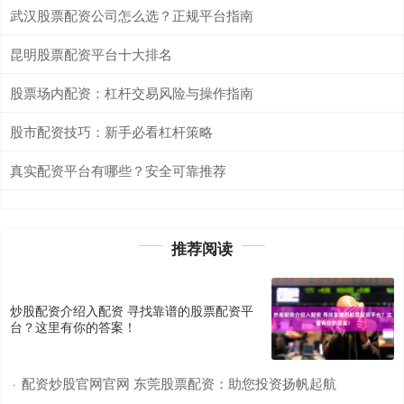
武汉股票配资公司怎么选？正规平台指南
昆明股票配资平台十大排名
股票场内配资：杠杆交易风险与操作指南
股市配资技巧：新手必看杠杆策略
真实配资平台有哪些？安全可靠推荐
推荐阅读
炒股配资介绍入配资 寻找靠谱的股票配资平
台？这里有你的答案！
配资炒股官网官网 东莞股票配资：助您投资扬帆起航
·