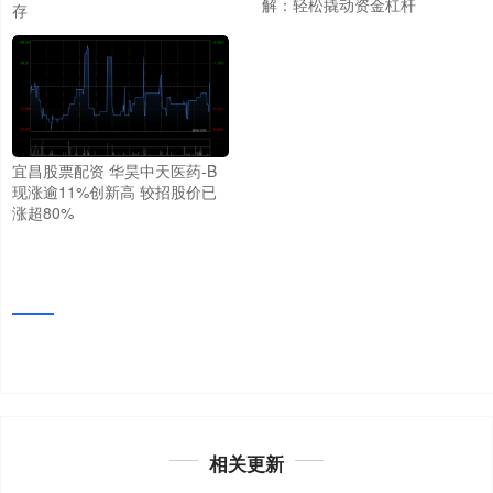
解：轻松撬动资金杠杆
存
宜昌股票配资 华昊中天医药-B
现涨逾11%创新高 较招股价已
涨超80%
相关更新