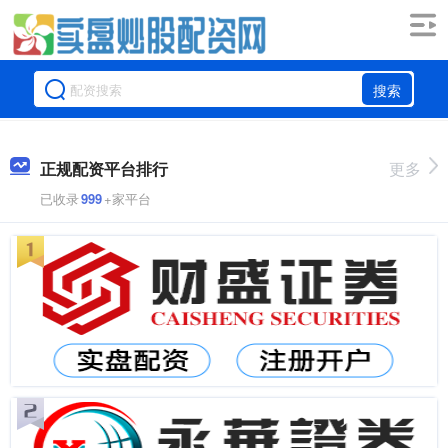
搜索
正规配资平台排行
更多
已收录
999
+家平台