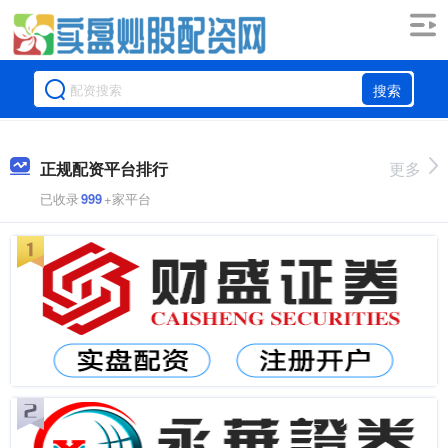
搜索
正规配资平台排行
更多
已收录
999
+家平台