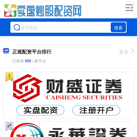
搜索
正规配资平台排行
更多
已收录
999
+家平台