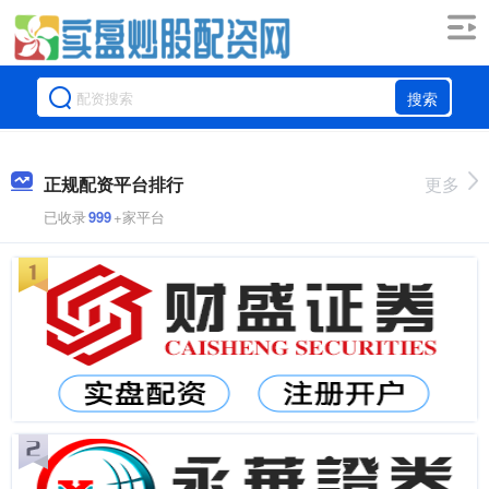
搜索
正规配资平台排行
更多
已收录
999
+家平台