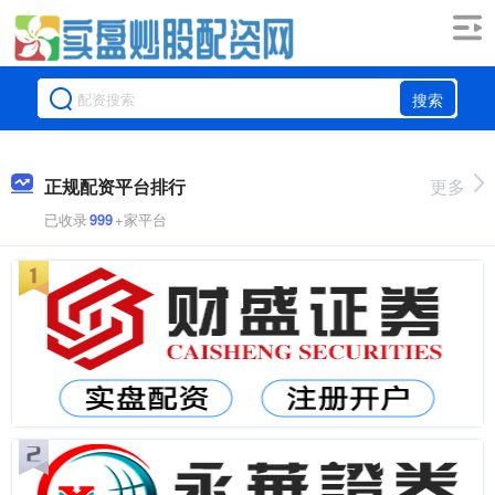
搜索
正规配资平台排行
更多
已收录
999
+家平台