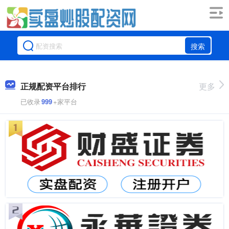
搜索
正规配资平台排行
更多
已收录
999
+家平台